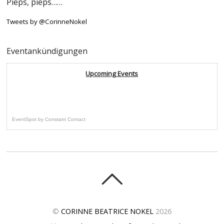
Pieps, pieps……
Tweets by @CorinneNokel
Eventankündigungen
Upcoming Events
EventSpot
by
Constant Contact
©
CORINNE BEATRICE NOKEL
2026