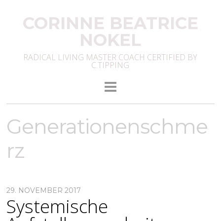
CORINNE BEATRICE
NOKEL
RADICAL LIVING MASTER COACH CERTIFIED BY
C.TIPPING
Generationenschme
rz
29. NOVEMBER 2017
Systemische