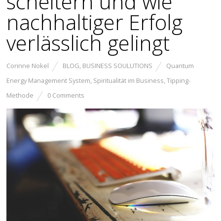
scheitern und wie
nachhaltiger Erfolg
verlässlich gelingt
Corinne Nokel
BLOG
,
BUSINESS SOULUTIONS
Quantum
Energy Management System
,
Spiritualität im Business
,
Tipping-
Methode
0 Comments