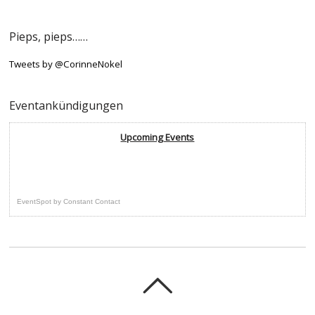
Pieps, pieps……
Tweets by @CorinneNokel
Eventankündigungen
Upcoming Events
EventSpot
by
Constant Contact