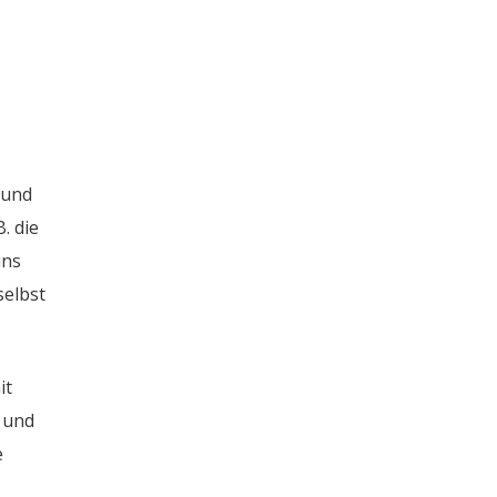
 und
. die
uns
selbst
it
 und
e