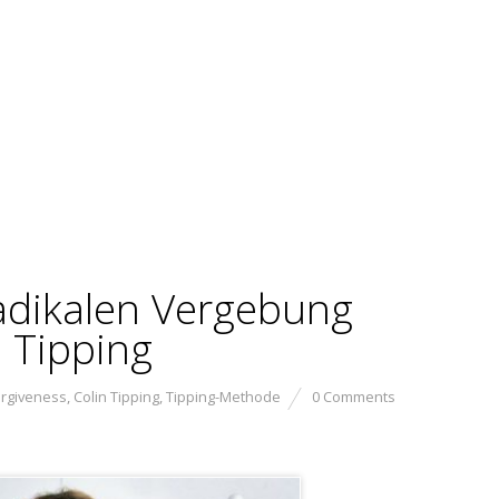
Radikalen Vergebung
 Tipping
forgiveness
,
Colin Tipping
,
Tipping-Methode
0 Comments