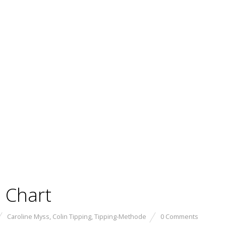
 Chart
Caroline Myss
,
Colin Tipping
,
Tipping-Methode
0 Comments