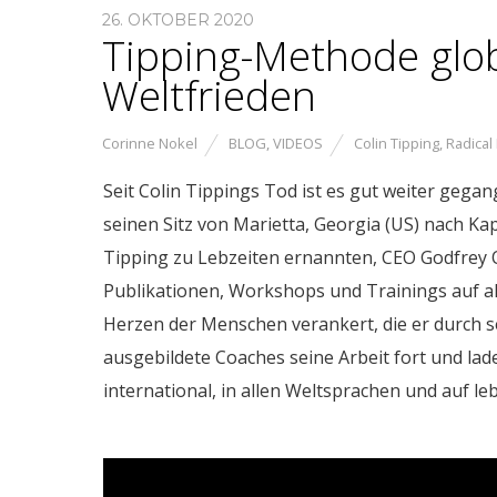
26. OKTOBER 2020
Tipping-Methode glo
Weltfrieden
Corinne Nokel
BLOG
,
VIDEOS
Colin Tipping
,
Radical
Seit Colin Tippings Tod ist es gut weiter gegang
seinen Sitz von Marietta,
Georgia (US) nach Kap
Tipping zu Lebzeiten ernannten, CEO Godfrey O'
Publikationen, Workshops und Trainings auf al
Herzen der Menschen verankert, die er durch se
ausgebildete Coaches seine Arbeit fort und lade
international, in allen Weltsprachen und auf l