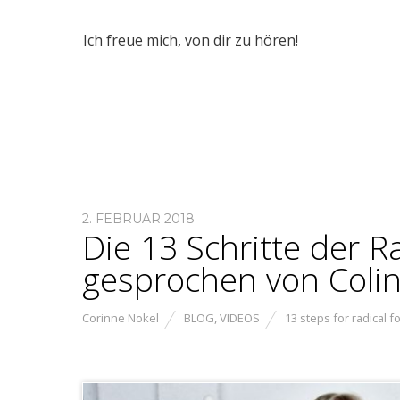
Ich freue mich, von dir zu hören!
2. FEBRUAR 2018
Die 13 Schritte der 
gesprochen von Colin
Corinne Nokel
BLOG
,
VIDEOS
13 steps for radical 