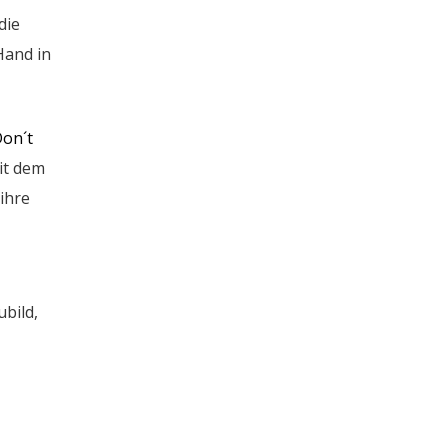
die
Hand in
on´t
it dem
 ihre
bild,