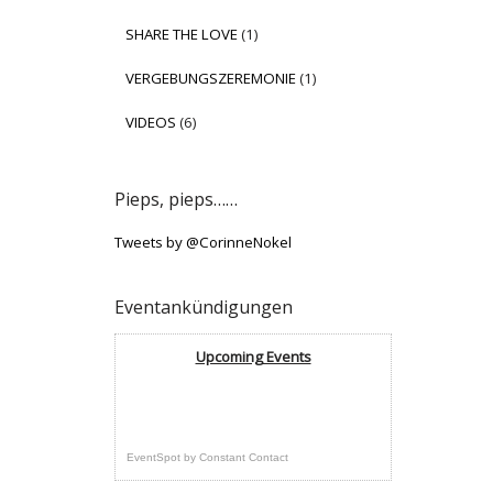
SHARE THE LOVE
(1)
VERGEBUNGSZEREMONIE
(1)
VIDEOS
(6)
Pieps, pieps……
Tweets by @CorinneNokel
Eventankündigungen
Upcoming Events
EventSpot
by
Constant Contact