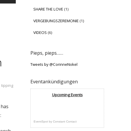
SHARE THE LOVE
(1)
VERGEBUNGSZEREMONIE
(1)
VIDEOS
(6)
Pieps, pieps……
n
Tweets by @CorinneNokel
Eventankündigungen
,
tipping
Upcoming Events
 has
:
EventSpot
by
Constant Contact