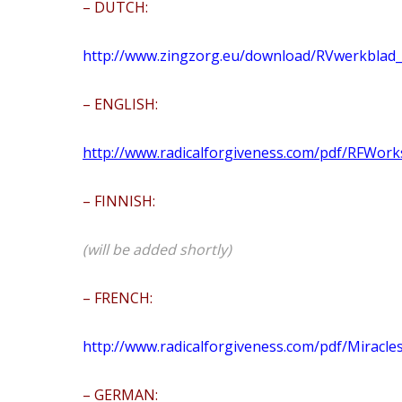
– DUTCH:
http://www.zingzorg.eu/download/RVwerkblad_
– ENGLISH:
http://www.radicalforgiveness.com/pdf/RFWor
– FINNISH:
(will be added shortly)
– FRENCH:
http://www.radicalforgiveness.com/pdf/Miracl
– GERMAN: