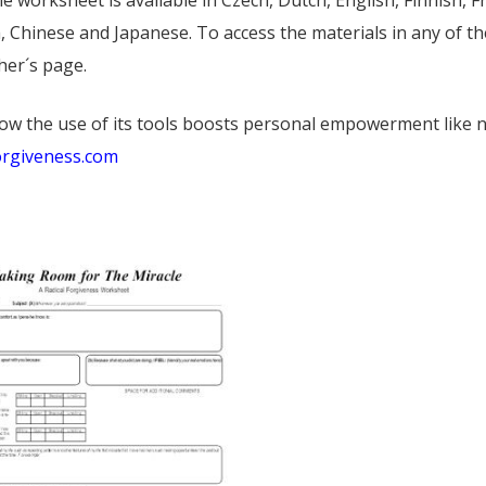
 worksheet is available in Czech, Dutch, English, Finnish, F
, Chinese and Japanese. To access the materials in any of the
her´s page.
ow the use of its tools boosts personal empowerment like 
orgiveness.com