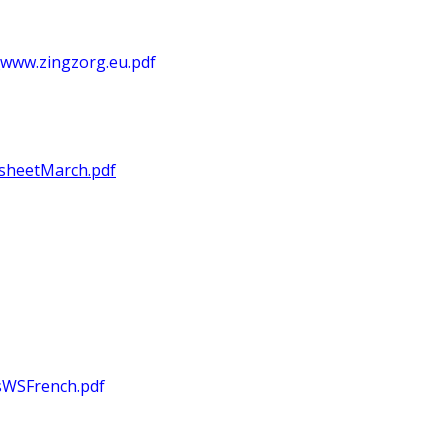
www.zingzorg.eu.pdf
ksheetMarch.pdf
esWSFrench.pdf