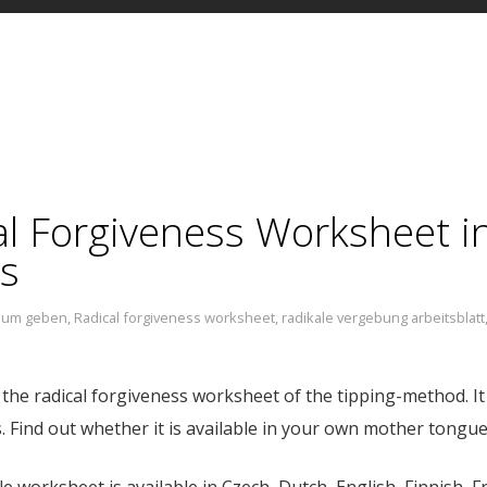
al Forgiveness Worksheet i
es
aum geben
,
Radical forgiveness worksheet
,
radikale vergebung arbeitsblatt
, the radical forgiveness worksheet of the tipping-method. It
. Find out whether it is available in your own mother tongue