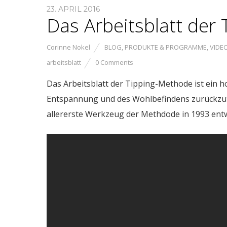
23. APRIL 2016
Das Arbeitsblatt der
Corinne Nokel
BLOG
,
PRODUKTE & PROGRAMME
,
VIDE
arbeitsblatt
0 Comments
Das Arbeitsblatt der Tipping-Methode ist ein ho
Entspannung und des Wohlbefindens zurückzufin
allererste Werkzeug der Methdode in 1993 entw