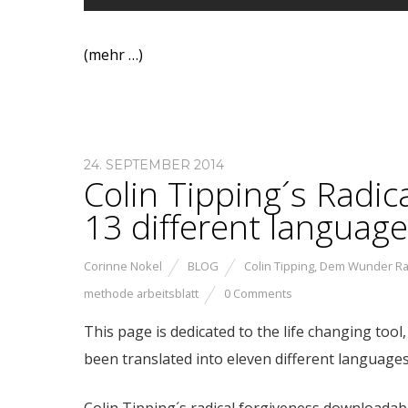
(mehr …)
24. SEPTEMBER 2014
Colin Tipping´s Radic
13 different languag
Corinne Nokel
BLOG
Colin Tipping
,
Dem Wunder R
methode arbeitsblatt
0 Comments
This page is dedicated to the life changing tool
been translated into eleven different languages