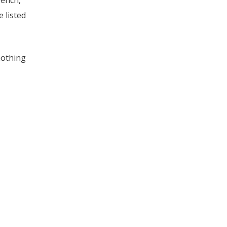
rench,
 listed
nothing