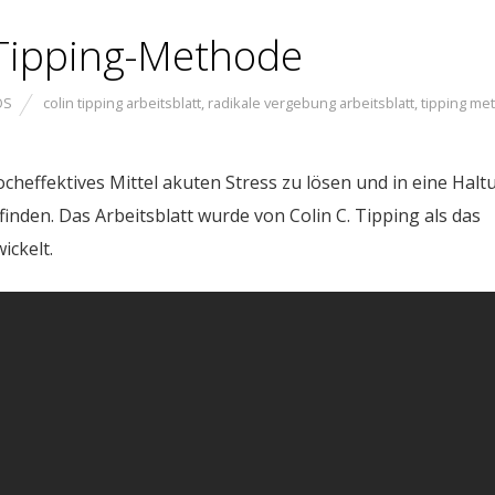
 Tipping-Methode
OS
colin tipping arbeitsblatt
,
radikale vergebung arbeitsblatt
,
tipping me
cheffektives Mittel akuten Stress zu lösen und in eine Halt
den. Das Arbeitsblatt wurde von Colin C. Tipping als das
ickelt.