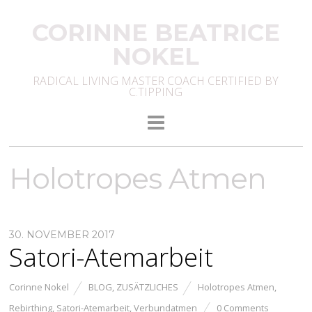
CORINNE BEATRICE
NOKEL
RADICAL LIVING MASTER COACH CERTIFIED BY
C.TIPPING
Holotropes Atmen
30. NOVEMBER 2017
Satori-Atemarbeit
Corinne Nokel
BLOG
,
ZUSÄTZLICHES
Holotropes Atmen
,
Rebirthing
,
Satori-Atemarbeit
,
Verbundatmen
0 Comments