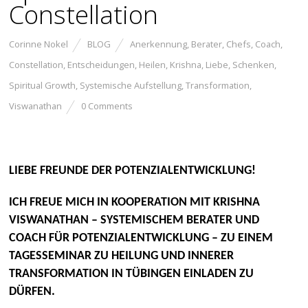
Constellation
Corinne Nokel
BLOG
Anerkennung
,
Berater
,
Chefs
,
Coach
,
Constellation
,
Entscheidungen
,
Heilen
,
Krishna
,
Liebe
,
Schenken
,
Spiritual Growth
,
Systemische Aufstellung
,
Transformation
,
Viswanathan
0 Comments
LIEBE FREUNDE DER POTENZIALENTWICKLUNG!
ICH FREUE MICH IN KOOPERATION MIT KRISHNA
VISWANATHAN – SYSTEMISCHEM BERATER UND
COACH FÜR POTENZIALENTWICKLUNG – ZU EINEM
TAGESSEMINAR ZU HEILUNG UND INNERER
TRANSFORMATION IN TÜBINGEN EINLADEN ZU
DÜRFEN.