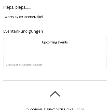
Pieps, pieps……
Tweets by @CorinneNokel
Eventankündigungen
Upcoming Events
EventSpot
by
Constant Contact
©
CORINNE BEATRICE NOKEL
2026