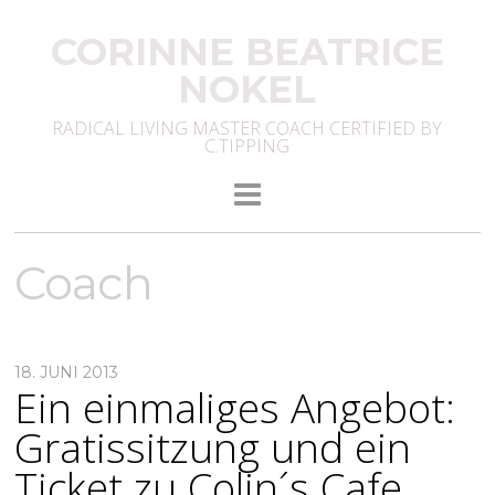
CORINNE BEATRICE
NOKEL
RADICAL LIVING MASTER COACH CERTIFIED BY
C.TIPPING
Coach
18. JUNI 2013
Ein einmaliges Angebot:
Gratissitzung und ein
Ticket zu Colin´s Cafe